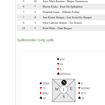
5
10
Anne Marit Knutsen - Magne Gjestemoen
6
7
Merete Kruke - Knut Ole Halbjørhus
7
5
Elisabeth Aasen - Wilhelm Foslien
7
8
Ann Kristin Haugen - Geir Kristoffer Haugen
9
3
Ellen Cathrine Orsteen - Tor Orsteen
10
2
Kirsti Holm - Ottar Bergset
Spillstensiler (velg spill)
♠
K32
♥
84
♦
A
♣
KJT8543
N
♠
♠
JT965
A
♥
♥
E
W
75
KJT963
1
♦
♦
K862
JT73
S
♣
♣
Q7
62