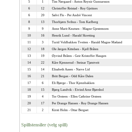
5
1
Tim Nørgaard - Anton Reynir Gunnarsson
6
12
Christoffer Reistad - Roy Gjeitnes
6
20
Sølvi Flo - Per Andrè Vincent
8
13
Thorbjørn Svihus - Tom Karlberg
9
9
Anne Marit Knutsen - Magne Gjestemoen
10
16
Henrik Lund - Harald Skretting
11
3
Turid Voldbakken Tveiten - Harald Magne Mæland
12
18
Ole Jørgen Kittelsen - Kjell Bråten
13
19
Øyvind Bråten - Geir Kristoffer Haugen
14
22
Kåre Kjennerud - Steinar Tjøntveit
15
14
Elisabeth Aasen - Narve Lid
16
21
Britt Bergan - Odd Kåre Dalen
17
6
Eli Bjørge - Thor Kjennbakken
18
15
Bjørg Landvik - Eivind Arne Bjørshol
19
4
Tor Orsteen - Ellen Cathrine Orsteen
20
17
Per Drange Hansen - Roy Drange Hansen
21
2
Kirsti Holm - Ottar Bergset
Spillstensiler (velg spill)