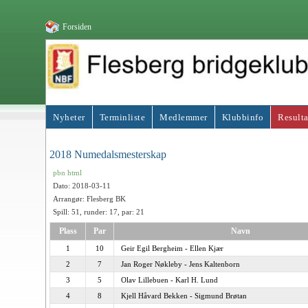
Forsiden
Nyheter
Terminliste
Medlemmer
Klubbinfo
Resulta
2018 Numedalsmesterskap
pbn
html
Dato: 2018-03-11
Arrangør: Flesberg BK
Spill: 51, runder: 17, par: 21
Plass
Par
Navn
1
10
Geir Egil Bergheim - Ellen Kjær
2
7
Jan Roger Nøkleby - Jens Kaltenborn
3
5
Olav Lillebuen - Karl H. Lund
4
8
Kjell Håvard Bekken - Sigmund Brøtan