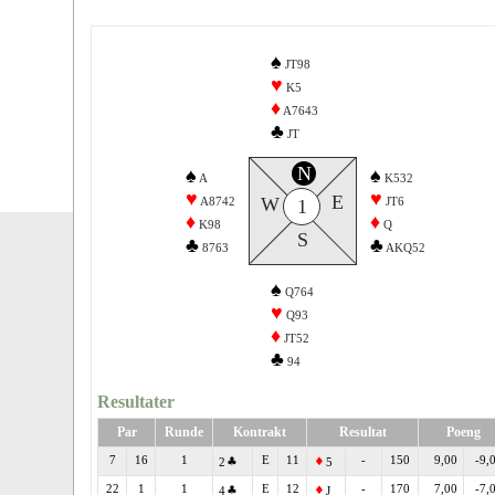
♠
JT98
♥
K5
♦
A7643
♣
JT
N
♠
♠
A
K532
♥
♥
E
W
A8742
JT6
1
♦
♦
K98
Q
S
♣
♣
8763
AKQ52
♠
Q764
♥
Q93
♦
JT52
♣
94
Resultater
Par
Runde
Kontrakt
Resultat
Poeng
7
16
1
E
11
-
150
9,00
-9,
2
5
22
1
1
E
12
-
170
7,00
-7,
4
J