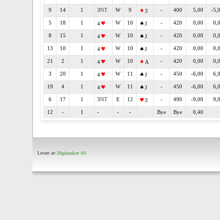
9
14
1
3
W
9
-
400
5,00
-5,
3
5
18
1
W
10
-
420
0,00
0,
4
J
8
15
1
W
10
-
420
0,00
0,
4
J
13
10
1
W
10
-
420
0,00
0,
4
J
21
2
1
W
10
-
420
0,00
0,
4
A
3
20
1
W
11
-
450
-6,00
6,
4
J
19
4
1
W
11
-
450
-6,00
6,
4
J
6
17
1
3
E
12
-
490
-9,00
9,
3
12
-
1
-
-
-
Bye
Bye
0,40
Levert av
Digimaker AS